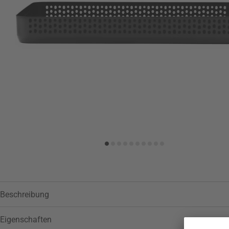
Zur Wunschliste hinzufügen
Beschreibung
Eigenschaften