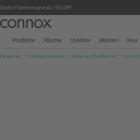
Gratis Paketversand ab 150 CHF
Kundenkonto
Wunschliste
Warenkorb
Direkt
Direkt
zum
zum
Seiteninhalt
Suchfeld
Produkte
Räume
Outdoor
Marken
Neu
springen
springen
Kategorien
Wohnaccessoires
Papier- & Schreibwaren
Büroacc