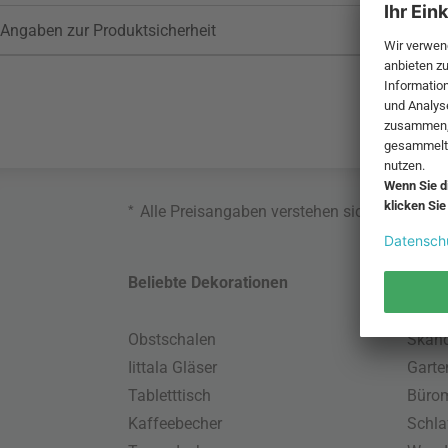
Angaben zur Produktsicherheit
*
Alle Preisangaben verstehen sich inklusive
Beliebte Dekorationen
Belie
Obstschalen
Skand
Iittala Gläser
Gart
Tabletttisch
Büro
Kaffeebecher
Schla