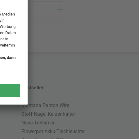
Bestseller
Montana Panton Wire
Stoff Nagel Kerzenhalter
Nova Treteimer
Flowerpot Akku Tischleuchte