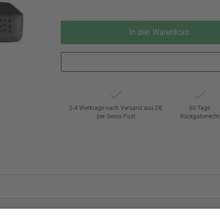
In den Warenkorb
2-4 Werktage nach Versand aus DE
60 Tage
per Swiss Post
Rückgaberecht