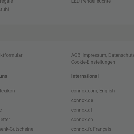
regale
LED Pendelleuchte
tuhl
ktformular
AGB
,
Impressum
,
Datenschut
Cookie-Einstellungen
uns
International
lexikon
connox.com, English
connox.de
e
connox.at
etter
connox.ch
enk-Gutscheine
connox.fr, Français