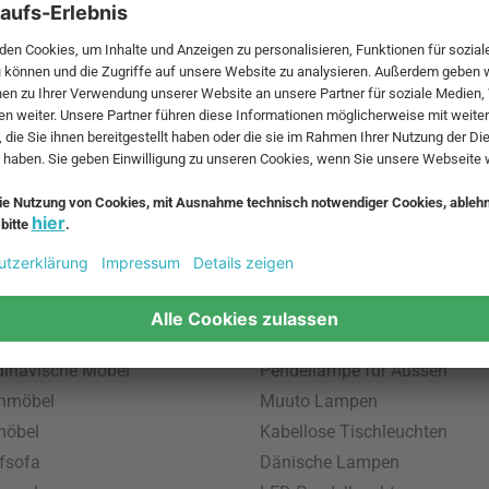
 MwSt. und zzgl.
Versandkosten
.
bte Möbel
Beliebte Leuchten
inavische Möbel
Pendellampe für Aussen
enmöbel
Muuto Lampen
möbel
Kabellose Tischleuchten
fsofa
Dänische Lampen