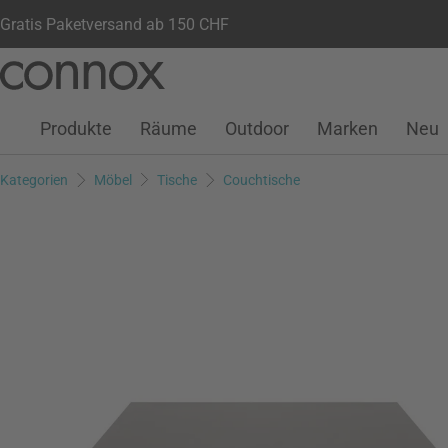
Gratis Paketversand ab 150 CHF
Kundenkonto
Wunschliste
Warenkorb
Direkt
Direkt
zum
zum
Seiteninhalt
Suchfeld
Produkte
Räume
Outdoor
Marken
Neu
springen
springen
Kategorien
Möbel
Tische
Couchtische