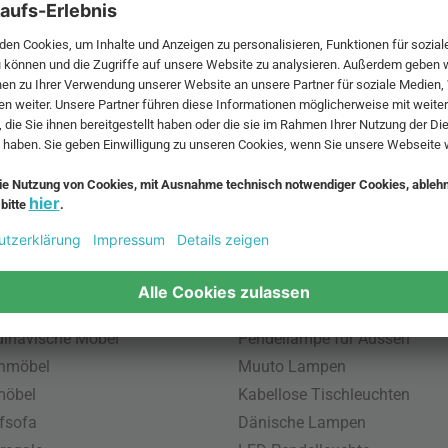
 MwSt. und zzgl.
Versandkosten
.
bte Möbel
Beliebte Leuchten
inavische Möbel
Pendellampe für Aussen
enmöbel
Muuto Lampen
möbel
Kabellose Tischleuchten
fsofa
Dänische Lampen