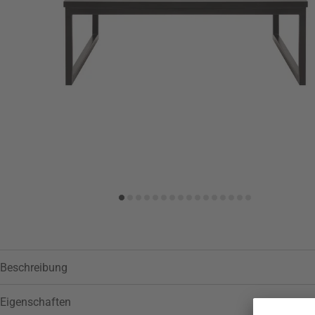
Zur Wunschliste hinzufügen
Beschreibung
Eigenschaften