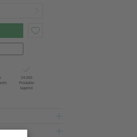
e
24.000
echt
Produkte
lagernd