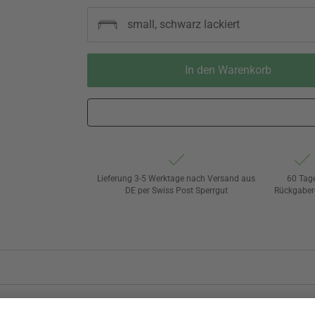
small, schwarz lackiert
In den Warenkorb
Lieferung 3-5 Werktage nach Versand aus
60 Tag
DE per Swiss Post Sperrgut
Rückgaber