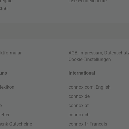
regale
LED Pendelleuchte
tuhl
ktformular
AGB
,
Impressum
,
Datenschut
Cookie-Einstellungen
uns
International
lexikon
connox.com, English
connox.de
e
connox.at
etter
connox.ch
enk-Gutscheine
connox.fr, Français