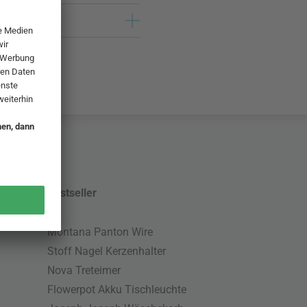
Bestseller
Montana Panton Wire
Stoff Nagel Kerzenhalter
Nova Treteimer
Flowerpot Akku Tischleuchte