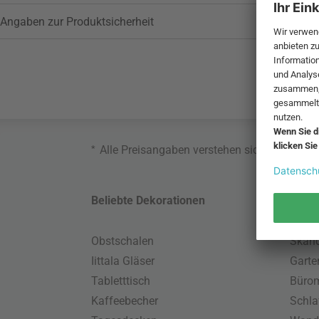
Angaben zur Produktsicherheit
*
Alle Preisangaben verstehen sich inklusive
Beliebte Dekorationen
Belie
Obstschalen
Skand
Iittala Gläser
Gart
Tabletttisch
Büro
Kaffeebecher
Schla