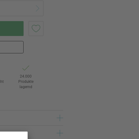
24.000
ht
Produkte
lagernd