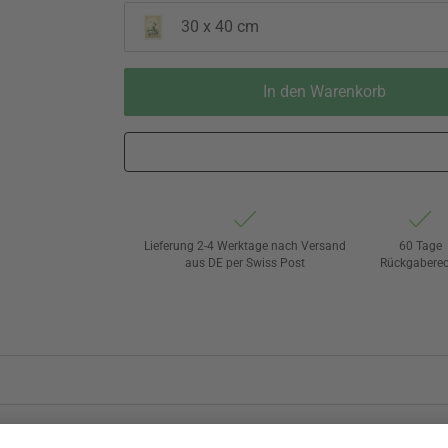
30 x 40 cm
In den Warenkorb
Lieferung 2-4 Werktage nach Versand
60 Tage
aus DE per Swiss Post
Rückgaberec