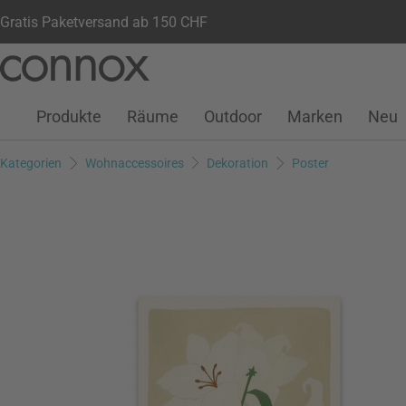
Gratis Paketversand ab 150 CHF
Kundenkonto
Wunschliste
Warenkorb
Direkt
Direkt
zum
zum
Seiteninhalt
Suchfeld
Produkte
Räume
Outdoor
Marken
Neu
springen
springen
Kategorien
Wohnaccessoires
Dekoration
Poster