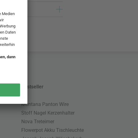
Bestseller
Montana Panton Wire
Stoff Nagel Kerzenhalter
Nova Treteimer
Flowerpot Akku Tischleuchte