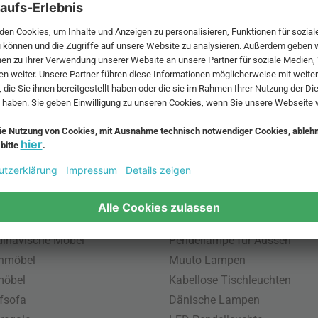
 MwSt. und zzgl.
Versandkosten
.
bte Möbel
Beliebte Leuchten
inavische Möbel
Pendellampe für Aussen
enmöbel
Muuto Lampen
möbel
Kabellose Tischleuchten
fsofa
Dänische Lampen