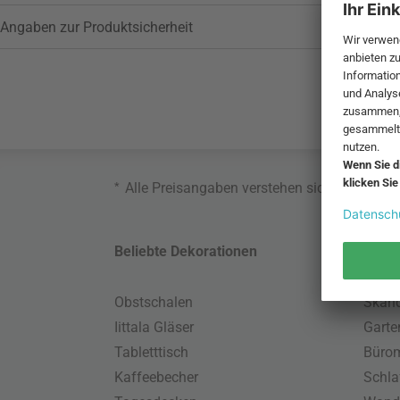
Angaben zur Produktsicherheit
*
Alle Preisangaben verstehen sich inklusive
Beliebte Dekorationen
Belie
Obstschalen
Skand
Iittala Gläser
Gart
Tabletttisch
Büro
Kaffeebecher
Schla