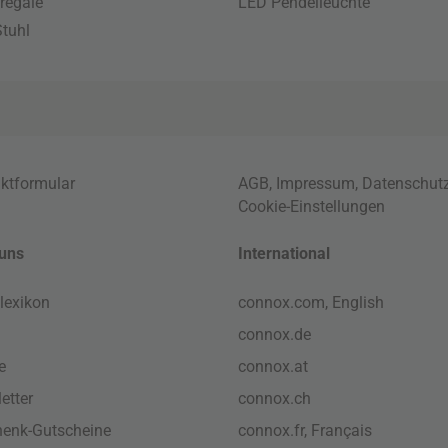
regale
LED Pendelleuchte
tuhl
ktformular
AGB
,
Impressum
,
Datenschut
Cookie-Einstellungen
uns
International
lexikon
connox.com, English
connox.de
e
connox.at
etter
connox.ch
enk-Gutscheine
connox.fr, Français