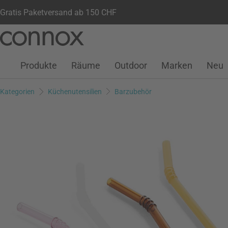
Gratis Paketversand ab 150 CHF
Kundenkonto
Wunschliste
Warenkorb
Direkt
Direkt
zum
zum
Seiteninhalt
Suchfeld
Produkte
Räume
Outdoor
Marken
Neu
springen
springen
Kategorien
Küchenutensilien
Barzubehör