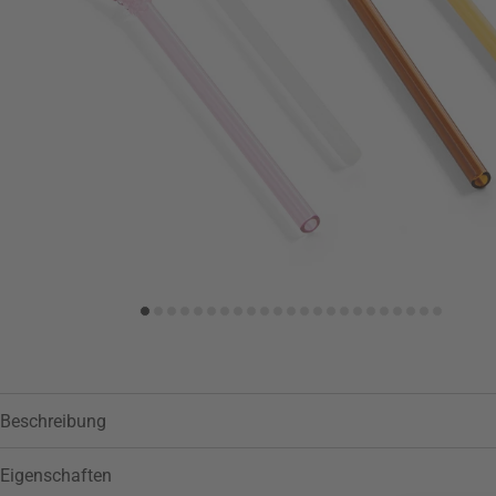
Zur Wunschliste hinzufügen
Beschreibung
Eigenschaften