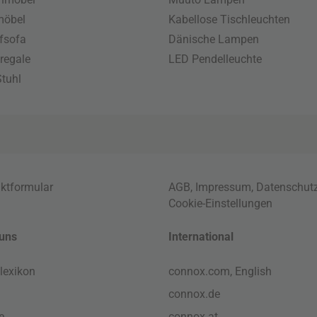
möbel
Kabellose Tischleuchten
fsofa
Dänische Lampen
regale
LED Pendelleuchte
tuhl
ktformular
AGB
,
Impressum
,
Datenschut
Cookie-Einstellungen
uns
International
lexikon
connox.com, English
connox.de
e
connox.at