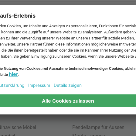
 MwSt. und zzgl.
Versandkosten
.
bte Möbel
Beliebte Leuchten
inavische Möbel
Pendellampe für Aussen
enmöbel
Muuto Lampen