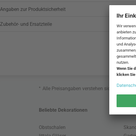
Angaben zur Produktsicherheit
Zubehör- und Ersatzteile
*
Alle Preisangaben verstehen sich inklusive
Beliebte Dekorationen
Belie
Obstschalen
Skand
Iittala Gläser
Gart