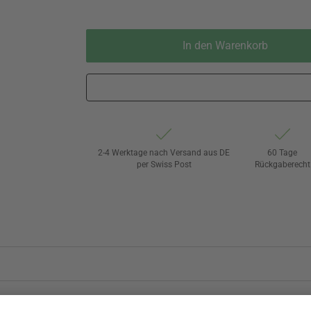
In den Warenkorb
2-4 Werktage nach Versand aus DE
60 Tage
per Swiss Post
Rückgaberecht