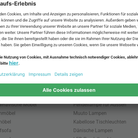
 MwSt. und zzgl.
Versandkosten
.
bte Möbel
Beliebte Leuchten
inavische Möbel
Pendellampe für Aussen
enmöbel
Muuto Lampen
möbel
Kabellose Tischleuchten
fsofa
Dänische Lampen