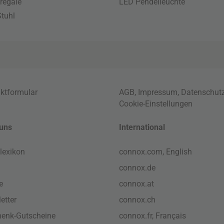
regale
LED Pendelleuchte
tuhl
ktformular
AGB
,
Impressum
,
Datenschut
Cookie-Einstellungen
uns
International
lexikon
connox.com, English
connox.de
e
connox.at
etter
connox.ch
enk-Gutscheine
connox.fr, Français