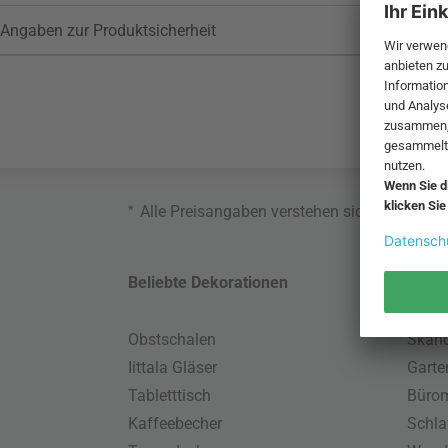
Angaben zur Produktsicherheit
*
Alle Preisangaben verstehen sich inklusive
Beliebte Dekorationen
Belie
Obstschalen
Skand
Iittala Gläser
Gart
Tabletttisch
Büro
Kaffeebecher
Schla