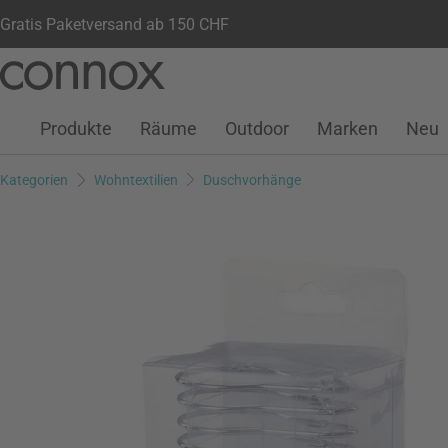
Gratis Paketversand ab 150 CHF
Kundenkonto
Wunschliste
Warenkorb
Direkt
Direkt
zum
zum
Seiteninhalt
Suchfeld
Produkte
Räume
Outdoor
Marken
Neu
springen
springen
Kategorien
Wohntextilien
Duschvorhänge