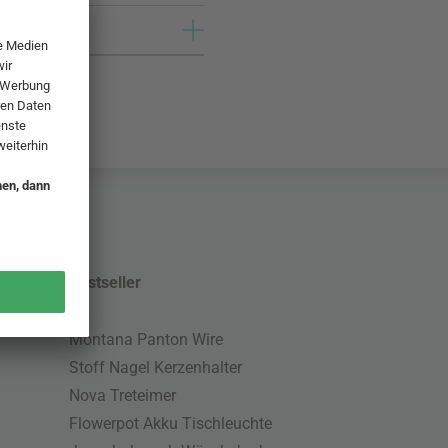
Bestseller
Montana Panton Wire
Stoff Nagel Kerzenhalter
Nova Treteimer
Flowerpot Akku Tischleuchte