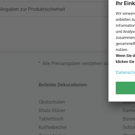
Angaben zur Produktsicherheit
*
Alle Preisangaben verstehen sich inklusive
Beliebte Dekorationen
Belie
Obstschalen
Skand
Iittala Gläser
Gart
Tabletttisch
Büro
Kaffeebecher
Schla