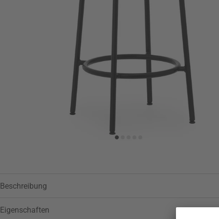
Zur Wunschliste hinzufügen
Beschreibung
Eigenschaften