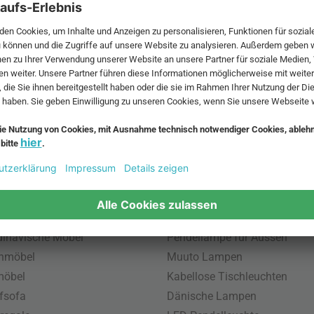
 MwSt. und zzgl.
Versandkosten
.
bte Möbel
Beliebte Leuchten
inavische Möbel
Pendellampe für Aussen
enmöbel
Muuto Lampen
möbel
Kabellose Tischleuchten
fsofa
Dänische Lampen