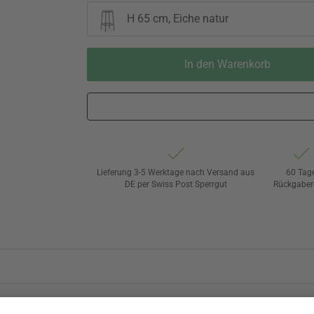
H 65 cm, Eiche natur
In den Warenkorb
Lieferung 3-5 Werktage nach Versand aus
60 Tag
DE per Swiss Post Sperrgut
Rückgaber