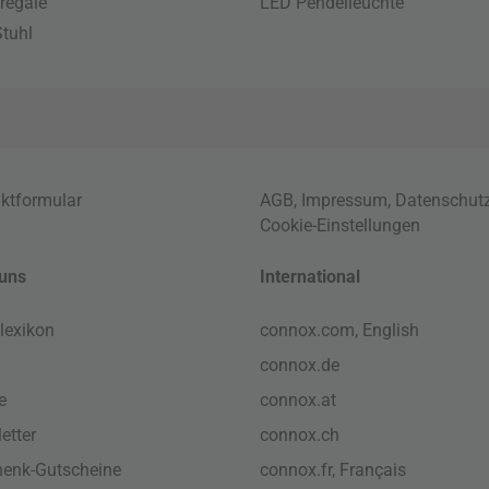
regale
LED Pendelleuchte
tuhl
ktformular
AGB
,
Impressum
,
Datenschut
Cookie-Einstellungen
uns
International
lexikon
connox.com, English
connox.de
e
connox.at
etter
connox.ch
enk-Gutscheine
connox.fr, Français