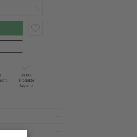
e
24.000
echt
Produkte
lagernd