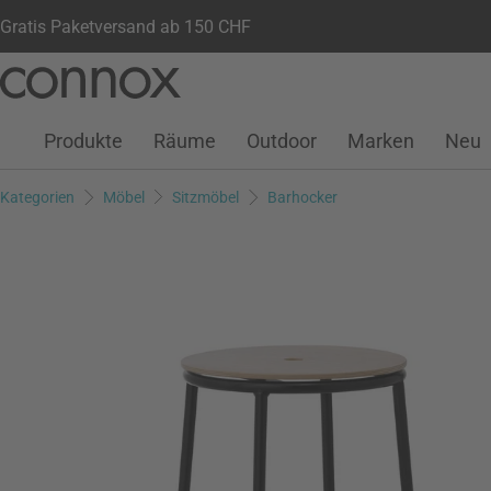
Gratis Paketversand ab 150 CHF
Kundenkonto
Wunschliste
Warenkorb
Direkt
Direkt
zum
zum
Seiteninhalt
Suchfeld
Produkte
Räume
Outdoor
Marken
Neu
springen
springen
Kategorien
Möbel
Sitzmöbel
Barhocker