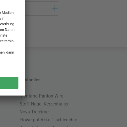
Bestseller
Montana Panton Wire
Stoff Nagel Kerzenhalter
Nova Treteimer
Flowerpot Akku Tischleuchte