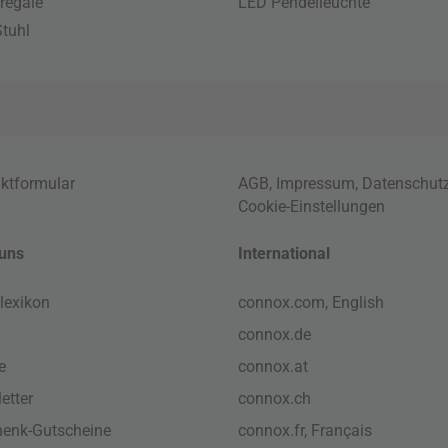
regale
LED Pendelleuchte
tuhl
ktformular
AGB
,
Impressum
,
Datenschut
Cookie-Einstellungen
uns
International
lexikon
connox.com, English
connox.de
e
connox.at
etter
connox.ch
enk-Gutscheine
connox.fr, Français