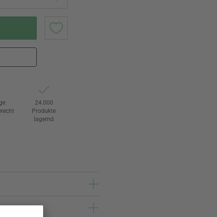
ge
24.000
recht
Produkte
lagernd