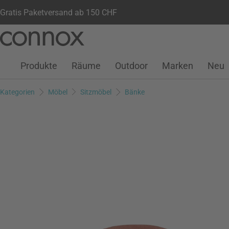
Gratis Paketversand ab 150 CHF
Kundenkonto
Wunschliste
Warenkorb
Direkt
Direkt
zum
zum
Seiteninhalt
Suchfeld
Produkte
Räume
Outdoor
Marken
Neu
springen
springen
Kategorien
Möbel
Sitzmöbel
Bänke