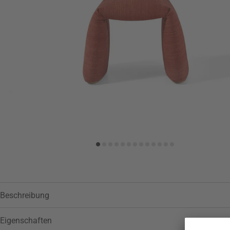
Zur Wunschliste hinzufügen
Beschreibung
Eigenschaften