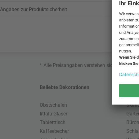
Angaben zur Produktsicherheit
*
Alle Preisangaben verstehen sich inklusive
Beliebte Dekorationen
Belie
Obstschalen
Skand
Iittala Gläser
Gart
Tabletttisch
Büro
Kaffeebecher
Schla