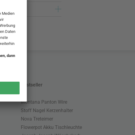
Bestseller
Montana Panton Wire
Stoff Nagel Kerzenhalter
Nova Treteimer
Flowerpot Akku Tischleuchte