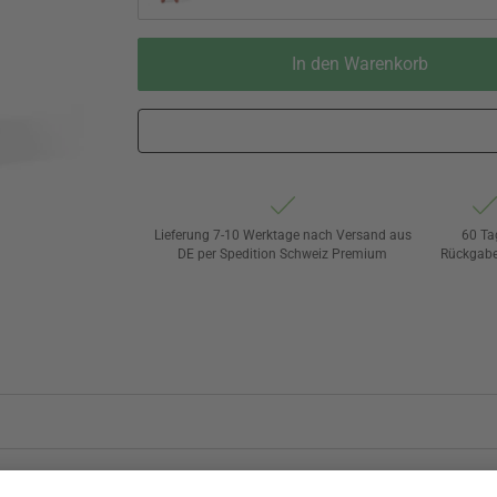
In den Warenkorb
Lieferung 7-10 Werktage nach Versand aus
60 Ta
DE per Spedition Schweiz Premium
Rückgabe