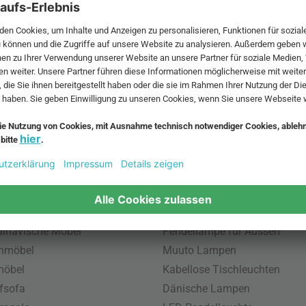
 MwSt. und zzgl.
Versandkosten
.
bte Möbel
Beliebte Leuchten
inavische Möbel
Pendellampe für Aussen
enmöbel
Muuto Lampen
möbel
Kabellose Tischleuchten
fsofa
Dänische Lampen