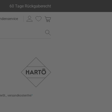
60 Tage Rückgaberecht
ndenservice
MwSt.,
versandkostenfrei
*