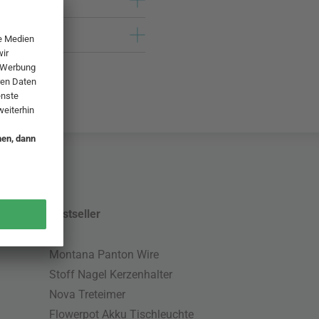
Bestseller
Montana Panton Wire
Stoff Nagel Kerzenhalter
Nova Treteimer
Flowerpot Akku Tischleuchte