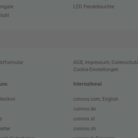
regale
LED Pendelleuchte
tuhl
ktformular
AGB
,
Impressum
,
Datenschut
Cookie-Einstellungen
uns
International
lexikon
connox.com, English
connox.de
e
connox.at
etter
connox.ch