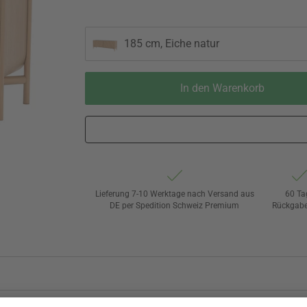
185 cm, Eiche natur
In den Warenkorb
Lieferung 7-10 Werktage nach Versand aus
60 Ta
DE per Spedition Schweiz Premium
Rückgabe