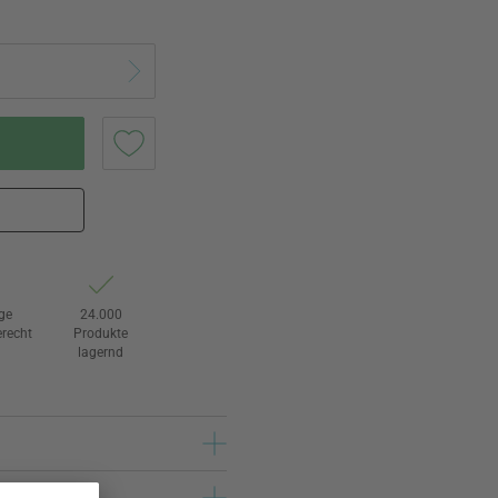
ge
24.000
recht
Produkte
lagernd