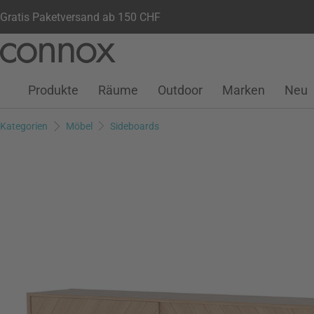
Gratis Paketversand ab 150 CHF
Kundenkonto
Wunschliste
Warenkorb
Direkt
Direkt
zum
zum
Seiteninhalt
Suchfeld
Produkte
Räume
Outdoor
Marken
Neu
springen
springen
Kategorien
Möbel
Sideboards