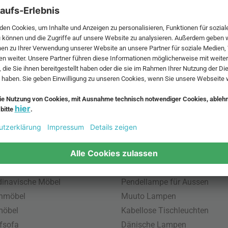
 MwSt. und zzgl.
Versandkosten
.
bte Möbel
Beliebte Leuchten
inavische Möbel
Pendellampe für Aussen
enmöbel
Muuto Lampen
möbel
Kabellose Tischleuchten
fsofa
Dänische Lampen