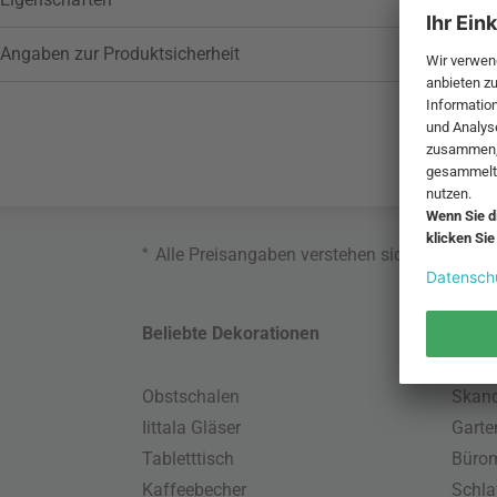
Angaben zur Produktsicherheit
*
Alle Preisangaben verstehen sich inklusive
Beliebte Dekorationen
Belie
Obstschalen
Skand
Iittala Gläser
Gart
Tabletttisch
Büro
Kaffeebecher
Schla