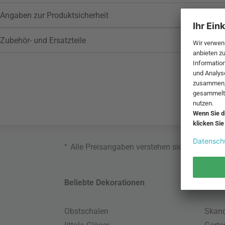
Angaben zur Produktsicherheit
Zubehör- und Ersatzteile
*
Alle Preisangaben verstehen sich inklusive
Beliebte Dekorationen
Belie
Obstschalen
Skand