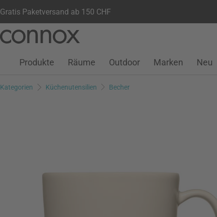
Gratis Paketversand ab 150 CHF
Kundenkonto
Wunschliste
Warenkorb
Direkt
Direkt
zum
zum
Seiteninhalt
Suchfeld
Produkte
Räume
Outdoor
Marken
Neu
springen
springen
Kategorien
Küchenutensilien
Becher