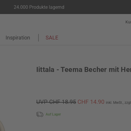
24.000 Produkte lagernd
Ku
Inspiration
SALE
Iittala - Teema Becher mit He
UVP CHF 18.95
CHF 14.90
inkl. MwSt.,
zzg
Auf Lager