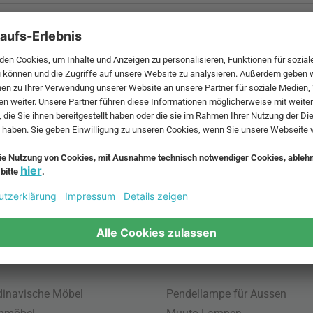
 MwSt. und zzgl.
Versandkosten
.
bte Möbel
Beliebte Leuchten
inavische Möbel
Pendellampe für Aussen