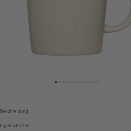
Zur Wunschliste hinzufügen
Beschreibung
Eigenschaften