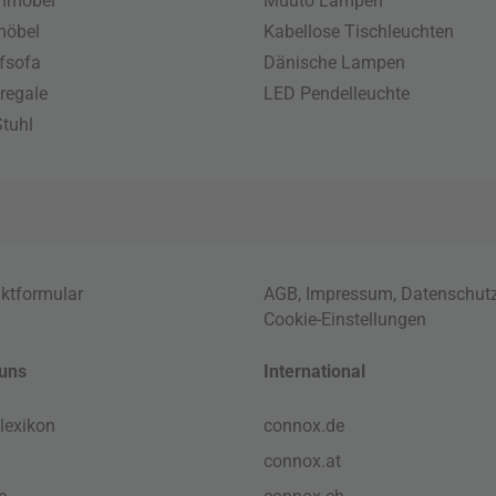
enmöbel
Muuto Lampen
möbel
Kabellose Tischleuchten
fsofa
Dänische Lampen
regale
LED Pendelleuchte
tuhl
ktformular
AGB
,
Impressum
,
Datenschut
Cookie-Einstellungen
uns
International
lexikon
connox.de
connox.at