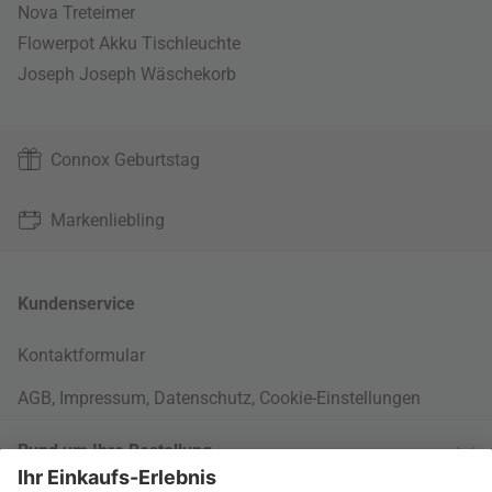
Nova Treteimer
Flowerpot Akku Tischleuchte
Joseph Joseph Wäschekorb
Connox Geburtstag
Markenliebling
Kundenservice
Kontaktformular
AGB
,
Impressum
,
Datenschutz
,
Cookie-Einstellungen
Rund um Ihre Bestellung