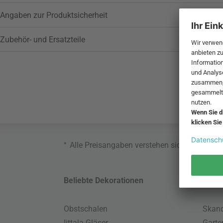
Angaben zur Produktsicherheit
Zubehör- und Ersatzteile
*
Alle Preisangaben verstehen sich inklusive
Beliebte Dekorationen
Belie
Obstschalen
Skand
Iittala Gläser
Gart