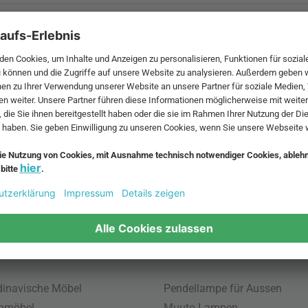
 MwSt. und zzgl.
Versandkosten
.
bte Möbel
Beliebte Leuchten
inavische Möbel
Pendellampe für Aussen
enmöbel
Muuto Lampen