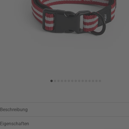
Zur Wunschliste hinzufügen
Beschreibung
Eigenschaften