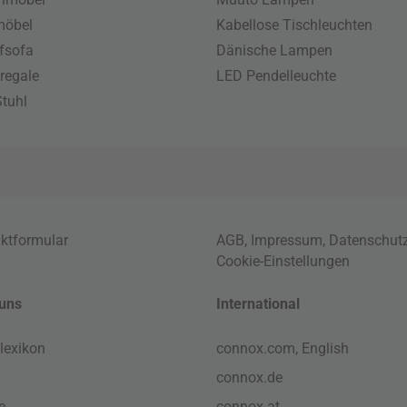
möbel
Kabellose Tischleuchten
fsofa
Dänische Lampen
regale
LED Pendelleuchte
tuhl
ktformular
AGB
,
Impressum
,
Datenschut
Cookie-Einstellungen
uns
International
lexikon
connox.com, English
connox.de
e
connox.at