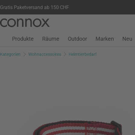
Gratis Paketversand ab 150 CHF
Kundenkonto
Wunschliste
Warenkorb
Direkt
Direkt
zum
zum
Seiteninhalt
Suchfeld
Produkte
Räume
Outdoor
Marken
Neu
springen
springen
Kategorien
Wohnaccessoires
Heimtierbedarf