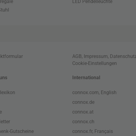
regale
LED Pendelleuchte
tuhl
ktformular
AGB
,
Impressum
,
Datenschut
Cookie-Einstellungen
uns
International
lexikon
connox.com, English
connox.de
e
connox.at
etter
connox.ch
enk-Gutscheine
connox.fr, Français