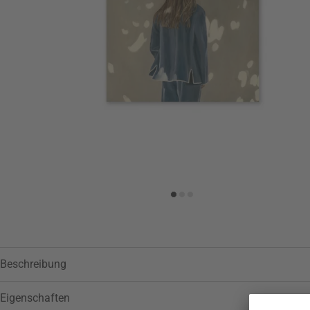
Zur Wunschliste hinzufügen
Beschreibung
Eigenschaften