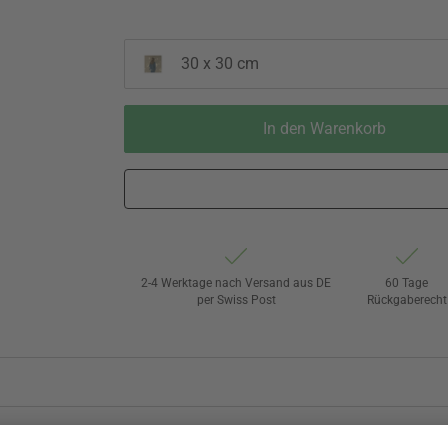
30 x 30 cm
In den Warenkorb
2-4 Werktage nach Versand aus DE
60 Tage
per Swiss Post
Rückgaberecht