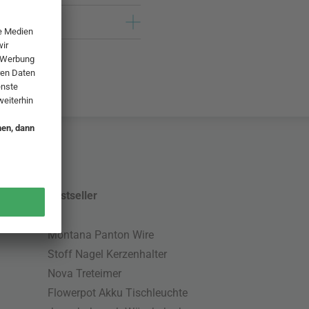
Bestseller
Montana Panton Wire
Stoff Nagel Kerzenhalter
Nova Treteimer
Flowerpot Akku Tischleuchte