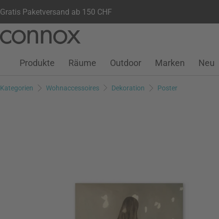
Gratis Paketversand ab 150 CHF
Kundenkonto
Wunschliste
Warenkorb
Direkt
Direkt
zum
zum
Seiteninhalt
Suchfeld
Produkte
Räume
Outdoor
Marken
Neu
springen
springen
Kategorien
Wohnaccessoires
Dekoration
Poster