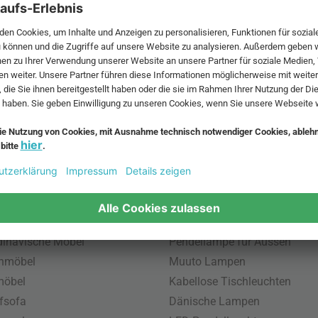
 MwSt. und zzgl.
Versandkosten
.
bte Möbel
Beliebte Leuchten
inavische Möbel
Pendellampe für Aussen
enmöbel
Muuto Lampen
möbel
Kabellose Tischleuchten
fsofa
Dänische Lampen