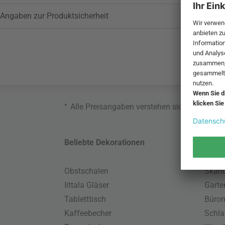
Angaben zur Produktsicherheit
*
Alle Preisangaben verstehen sich inklusive
Beliebte Dekorationen
Belie
Obstschalen
Skand
Iittala Gläser
Gart
Tabletttisch
Büro
Kaffeebecher
Schla