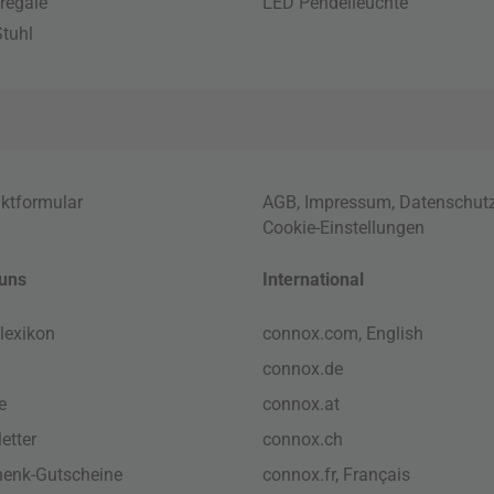
regale
LED Pendelleuchte
tuhl
ktformular
AGB
,
Impressum
,
Datenschut
Cookie-Einstellungen
uns
International
lexikon
connox.com, English
connox.de
e
connox.at
etter
connox.ch
enk-Gutscheine
connox.fr, Français