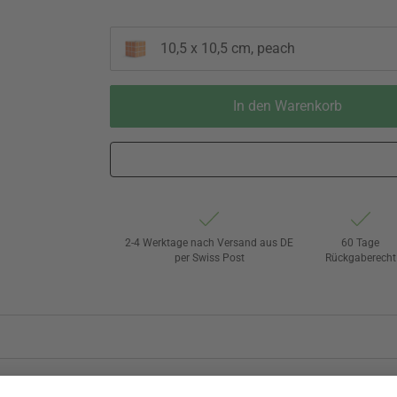
10,5 x 10,5 cm, peach
In den Warenkorb
2-4 Werktage nach Versand aus DE
60 Tage
per Swiss Post
Rückgaberecht