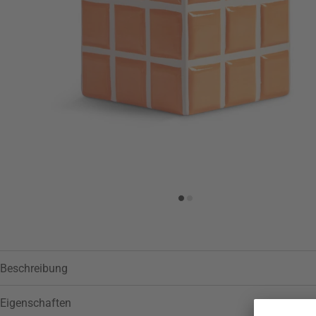
Zur Wunschliste hinzufügen
Beschreibung
Eigenschaften