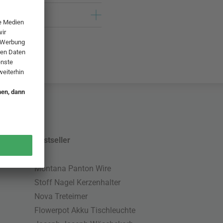
Bestseller
Montana Panton Wire
Stoff Nagel Kerzenhalter
Nova Treteimer
Flowerpot Akku Tischleuchte