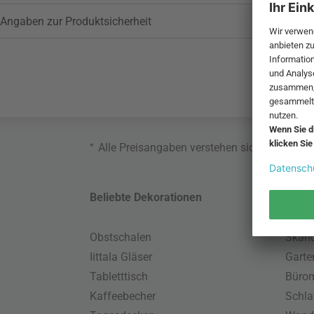
Angaben zur Produktsicherheit
*
Alle Preisangaben verstehen sich inklusive
Beliebte Dekorationen
Belie
Obstschalen
Skand
Iittala Gläser
Gart
Tabletttisch
Büro
Kaffeebecher
Schla