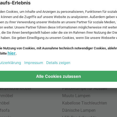
 MwSt. und zzgl.
Versandkosten
.
bte Möbel
Beliebte Leuchten
inavische Möbel
Pendellampe für Aussen
enmöbel
Muuto Lampen
möbel
Kabellose Tischleuchten
fsofa
Dänische Lampen