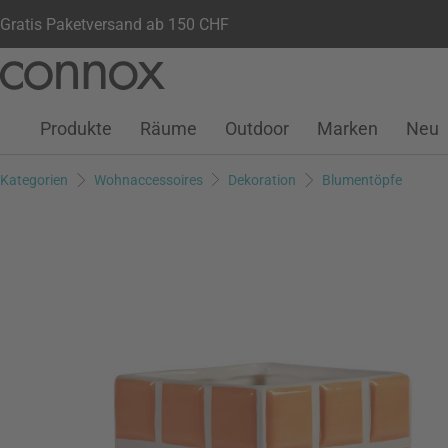
Gratis Paketversand ab 150 CHF
Kundenkonto
Wunschliste
Warenkorb
Direkt
Direkt
zum
zum
Seiteninhalt
Suchfeld
Produkte
Räume
Outdoor
Marken
Neu
springen
springen
Kategorien
Wohnaccessoires
Dekoration
Blumentöpfe