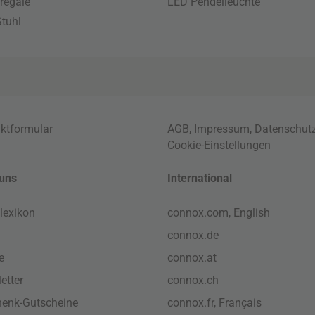
regale
LED Pendelleuchte
tuhl
ktformular
AGB
,
Impressum
,
Datenschut
Cookie-Einstellungen
uns
International
lexikon
connox.com, English
connox.de
e
connox.at
etter
connox.ch
enk-Gutscheine
connox.fr, Français