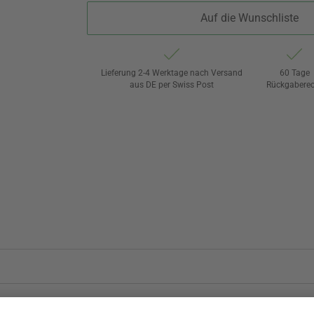
Auf die Wunschliste
Lieferung 2-4 Werktage nach Versand
60 Tage
aus DE per Swiss Post
Rückgaberec