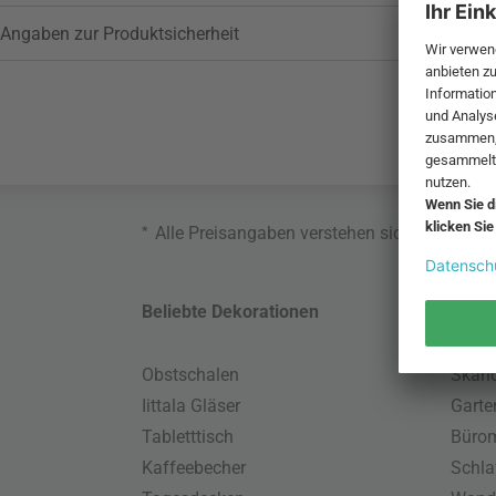
Angaben zur Produktsicherheit
*
Alle Preisangaben verstehen sich inklusive
Beliebte Dekorationen
Belie
Obstschalen
Skand
Iittala Gläser
Gart
Tabletttisch
Büro
Kaffeebecher
Schla