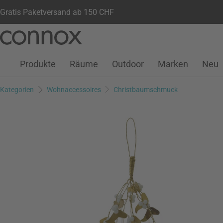
Gratis Paketversand ab 150 CHF
Kundenkonto
Wunschliste
Warenkorb
Direkt
Direkt
zum
zum
Seiteninhalt
Suchfeld
Produkte
Räume
Outdoor
Marken
Neu
springen
springen
Kategorien
Wohnaccessoires
Christbaumschmuck