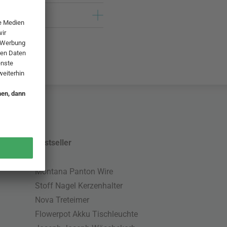
Bestseller
Montana Panton Wire
Stoff Nagel Kerzenhalter
Nova Treteimer
Flowerpot Akku Tischleuchte