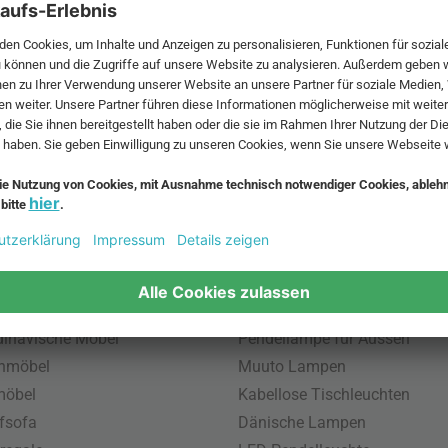
 MwSt. und zzgl.
Versandkosten
.
bte Möbel
Beliebte Leuchten
inavische Möbel
Pendellampe für Aussen
enmöbel
Muuto Lampen
möbel
Kabellose Tischleuchten
fsofa
Dänische Lampen